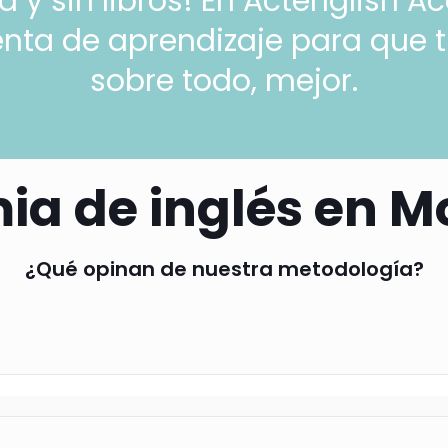
y sin libros! En Actenglish A
nta de aprendizaje para que 
sobre todo, mejor.
a de inglés en M
¿Qué opinan de nuestra metodología?