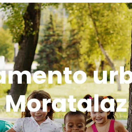
mento urb
Moratalaz