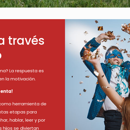
a través
o
oma? La respuesta es
 en la motivación.
uenta!
ón como herramienta de
intas etapas para
r, hablar, leer y por
s hijos se diviertan