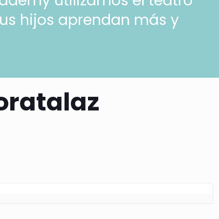
cademy utilizamos el teatro
tus hijos aprendan más y
oratalaz